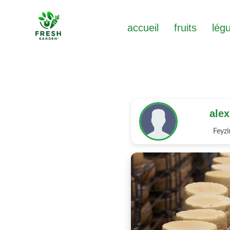
accueil
fruits
lég
ale
Feyzi