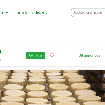
umes
produits divers
xL
38 annonces
Contacter
n