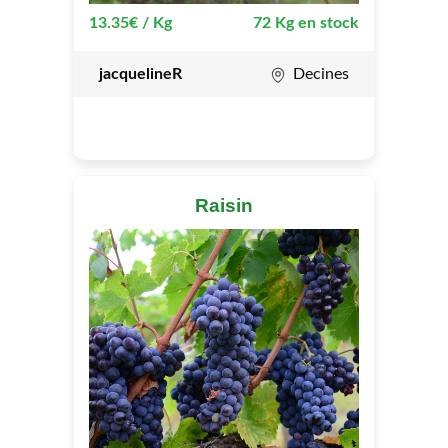
13.35€ / Kg
72 Kg en stock
jacquelineR
Decines
Raisin