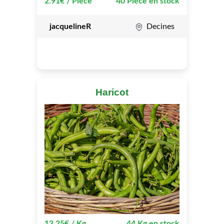
2.91€ / Piece
40 Piece en stock
jacquelineR
Decines
Haricot
13.25€ / Kg
44 Kg en stock