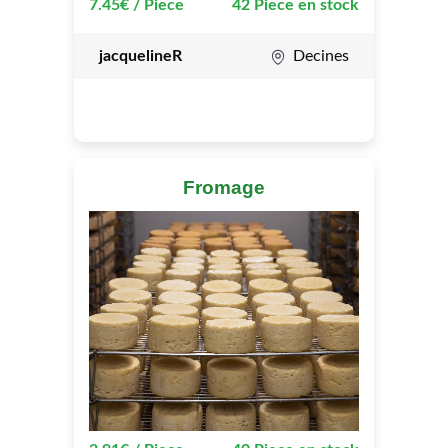
7.45€ / Piece
42 Piece en stock
jacquelineR
Decines
Fromage