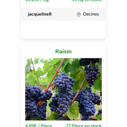
jacquelineR
Decines
Raisin
4.89€ / Piece
77 Piece en stock