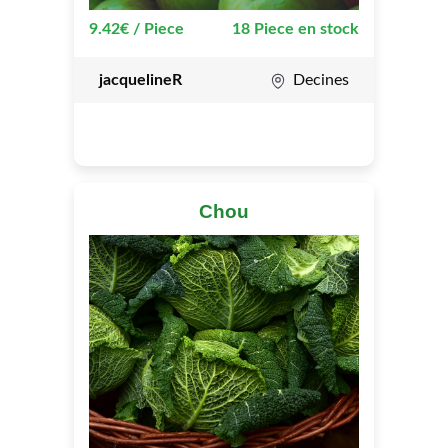
9.42€ / Piece
18 Piece en stock
jacquelineR
Decines
Chou