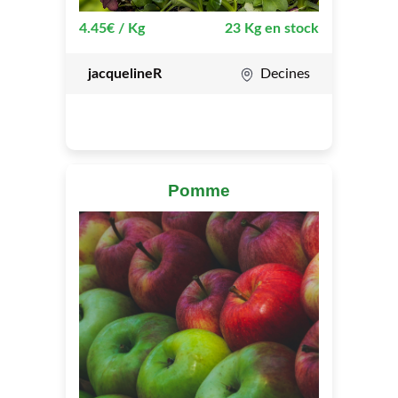
4.45€ / Kg
23 Kg en stock
jacquelineR
Decines
Pomme