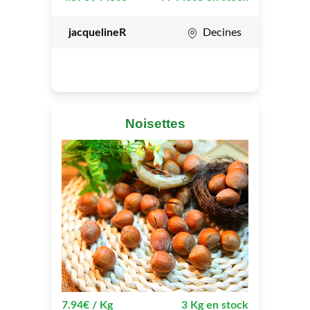
jacquelineR
Decines
Noisettes
7.94€ / Kg
3 Kg en stock